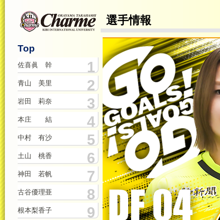
選手情報
Top
1
佐喜眞 幹
2
青山 美里
3
岩田 莉奈
4
本庄 結
5
中村 有沙
6
土山 桃香
7
神田 若帆
8
古谷優理亜
9
根本梨香子