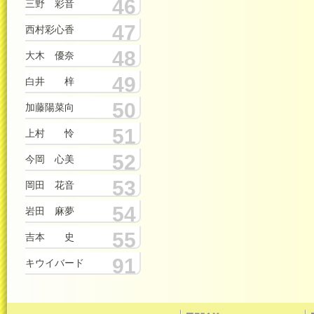
46
三野 彩音
47
西村彩心香
48
大木 優奈
49
白井 梓
50
加藤陽菜向
51
上村 怜
52
今岡 心美
53
岡田 花音
54
岩田 麻夢
55
吉本 史
91
キウイバード