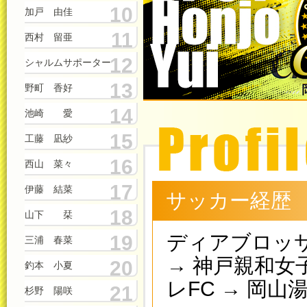
10
加戸 由佳
11
西村 留亜
12
シャルムサポーター
13
野町 香好
14
池崎 愛
15
工藤 凪紗
16
西山 菜々
17
伊藤 結菜
サッカー経歴
18
山下 栞
ディアブロッサ
19
三浦 春菜
→ 神戸親和女
20
釣本 小夏
レFC → 岡山湯郷
21
杉野 陽咲