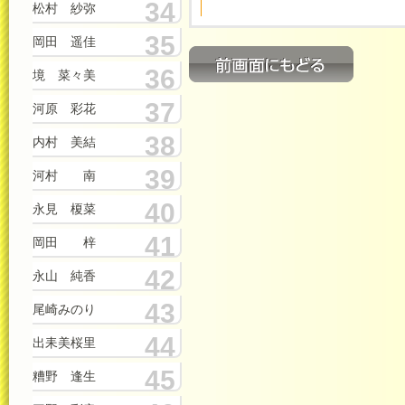
34
松村 紗弥
35
岡田 遥佳
36
境 菜々美
37
河原 彩花
38
内村 美結
39
河村 南
40
永見 榎菜
41
岡田 梓
42
永山 純香
43
尾崎みのり
44
出耒美桜里
45
糟野 逢生