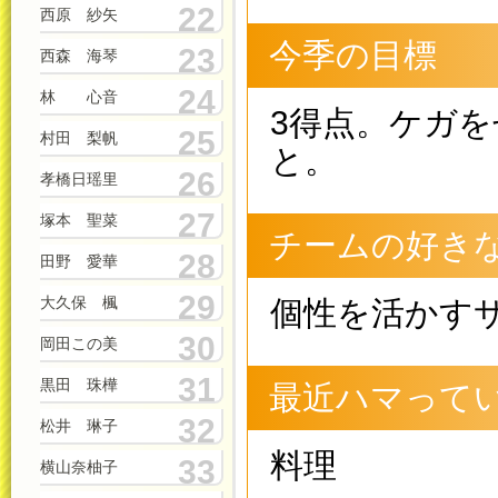
22
西原 紗矢
今季の目標
23
西森 海琴
24
林 心音
3得点。ケガ
25
村田 梨帆
と。
26
孝橋日瑶里
27
塚本 聖菜
チームの好き
28
田野 愛華
29
大久保 楓
個性を活かす
30
岡田この美
31
黒田 珠樺
最近ハマって
32
松井 琳子
料理
33
横山奈柚子