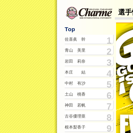
選手
Top
1
佐喜眞 幹
2
青山 美里
3
岩田 莉奈
4
本庄 結
5
中村 有沙
6
土山 桃香
7
神田 若帆
8
古谷優理亜
9
根本梨香子