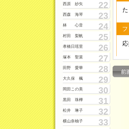
22
西原 紗矢
た
23
西森 海琴
24
林 心音
フ
25
村田 梨帆
応
26
孝橋日瑶里
27
塚本 聖菜
28
田野 愛華
29
大久保 楓
30
岡田この美
31
黒田 珠樺
32
松井 琳子
33
横山奈柚子