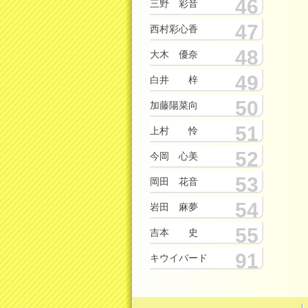
46
三野 彩音
47
西村彩心香
48
大木 優奈
49
白井 梓
50
加藤陽菜向
51
上村 怜
52
今岡 心美
53
岡田 花音
54
岩田 麻夢
55
吉本 史
91
キウイバード