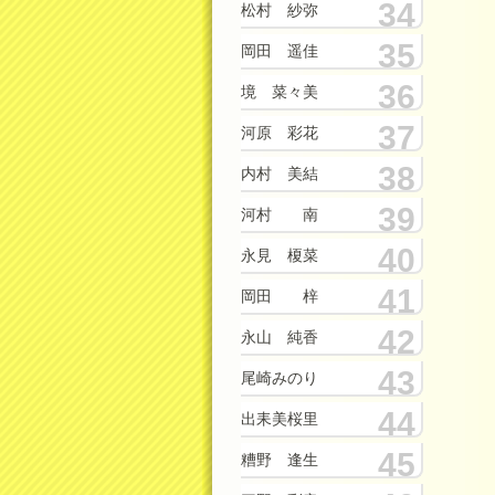
34
松村 紗弥
35
岡田 遥佳
36
境 菜々美
37
河原 彩花
38
内村 美結
39
河村 南
40
永見 榎菜
41
岡田 梓
42
永山 純香
43
尾崎みのり
44
出耒美桜里
45
糟野 逢生