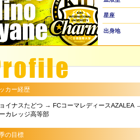
星座
出身地
ッカー経歴
ョイナスたどつ → FCコーマレディースAZALEA 
ーカレッジ高等部
季の目標