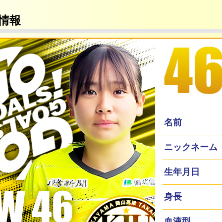
情報
名前
ニックネーム
生年月日
身長
血液型