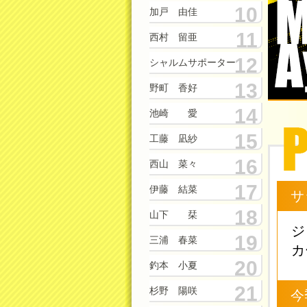
10
加戸 由佳
11
西村 留亜
12
シャルムサポーター
13
野町 香好
14
池崎 愛
15
工藤 凪紗
16
西山 菜々
17
伊藤 結菜
サ
18
山下 栞
ジ
19
三浦 春菜
カ
20
釣本 小夏
21
杉野 陽咲
今