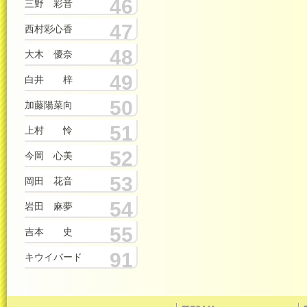
46
三野 彩音
47
西村彩心香
48
大木 優奈
49
白井 梓
50
加藤陽菜向
51
上村 怜
52
今岡 心美
53
岡田 花音
54
岩田 麻夢
55
吉本 史
91
キウイバード