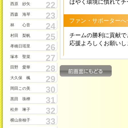
はやく環境に慣れてチ
22
西原 紗矢
23
西森 海琴
ファン・サポーターへ
24
林 心音
25
チームの勝利に貢献で
村田 梨帆
応援よろしくお願いし
26
孝橋日瑶里
27
塚本 聖菜
28
田野 愛華
29
大久保 楓
30
岡田この美
31
黒田 珠樺
32
松井 琳子
33
横山奈柚子