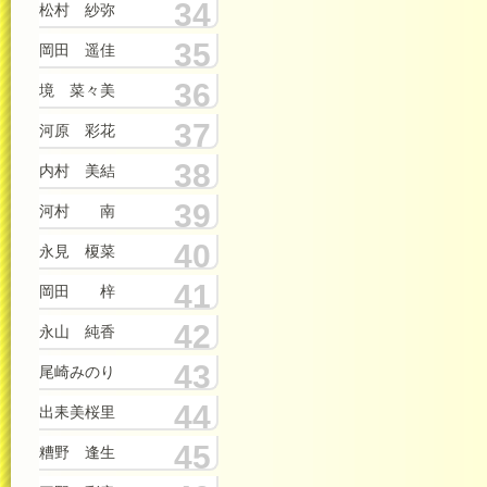
34
松村 紗弥
35
岡田 遥佳
36
境 菜々美
37
河原 彩花
38
内村 美結
39
河村 南
40
永見 榎菜
41
岡田 梓
42
永山 純香
43
尾崎みのり
44
出耒美桜里
45
糟野 逢生