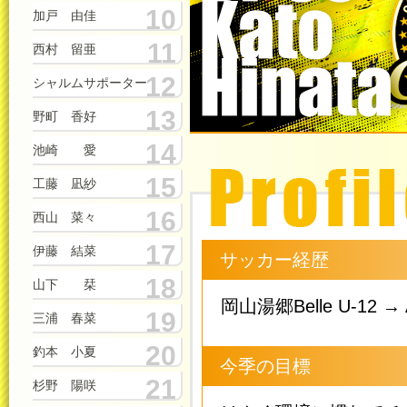
10
加戸 由佳
11
西村 留亜
12
シャルムサポーター
13
野町 香好
14
池崎 愛
15
工藤 凪紗
16
西山 菜々
17
伊藤 結菜
サッカー経歴
18
山下 栞
岡山湯郷Belle U-12
19
三浦 春菜
20
釣本 小夏
今季の目標
21
杉野 陽咲