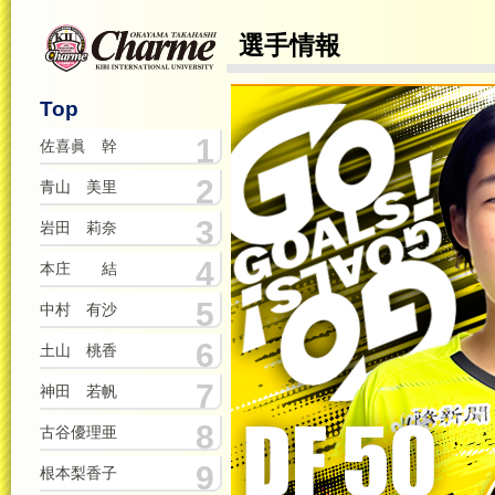
選手情報
Top
1
佐喜眞 幹
2
青山 美里
3
岩田 莉奈
4
本庄 結
5
中村 有沙
6
土山 桃香
7
神田 若帆
8
古谷優理亜
9
根本梨香子