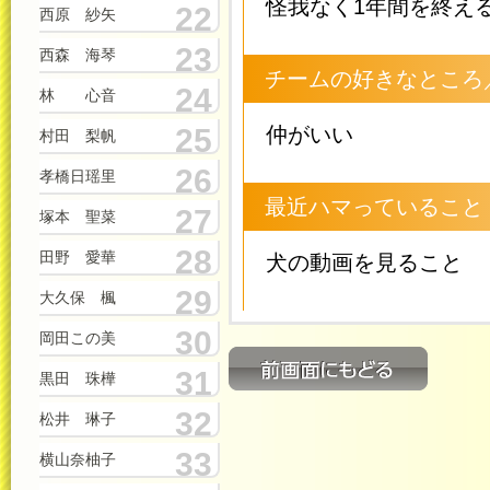
怪我なく1年間を終え
22
西原 紗矢
23
西森 海琴
チームの好きなところ
24
林 心音
25
仲がいい
村田 梨帆
26
孝橋日瑶里
最近ハマっていること
27
塚本 聖菜
28
田野 愛華
犬の動画を見ること
29
大久保 楓
30
岡田この美
31
黒田 珠樺
32
松井 琳子
33
横山奈柚子