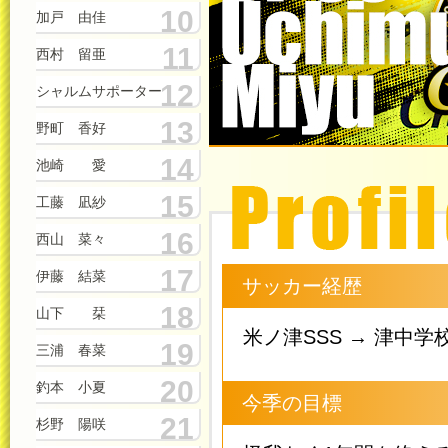
10
加戸 由佳
11
西村 留亜
12
シャルムサポーター
13
野町 香好
14
池崎 愛
15
工藤 凪紗
16
西山 菜々
17
伊藤 結菜
サッカー経歴
18
山下 栞
米ノ津SSS → 津中学校
19
三浦 春菜
20
釣本 小夏
今季の目標
21
杉野 陽咲