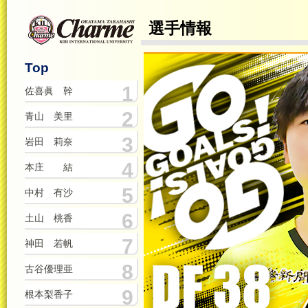
選手情報
Top
1
佐喜眞 幹
2
青山 美里
3
岩田 莉奈
4
本庄 結
5
中村 有沙
6
土山 桃香
7
神田 若帆
8
古谷優理亜
9
根本梨香子