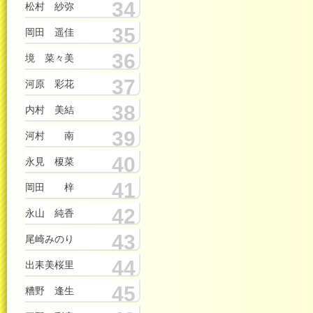
34
松村 紗弥
35
岡田 遥佳
36
境 菜々美
37
河原 彩花
38
内村 美結
39
河村 南
40
永見 榎菜
41
岡田 梓
42
永山 純香
43
尾崎みのり
44
出耒美桜里
45
糟野 逢生