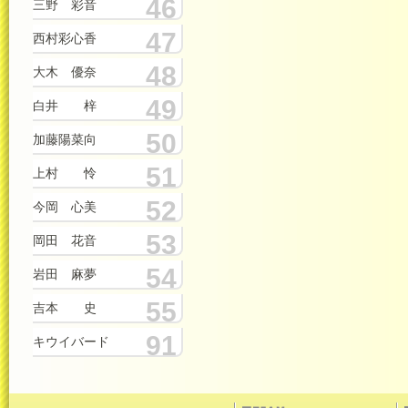
46
三野 彩音
47
西村彩心香
48
大木 優奈
49
白井 梓
50
加藤陽菜向
51
上村 怜
52
今岡 心美
53
岡田 花音
54
岩田 麻夢
55
吉本 史
91
キウイバード