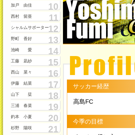
10
加戸 由佳
11
西村 留亜
12
シャルムサポーター
13
野町 香好
14
池崎 愛
15
工藤 凪紗
16
西山 菜々
17
伊藤 結菜
サッカー経歴
18
山下 栞
高島FC
19
三浦 春菜
20
釣本 小夏
今季の目標
21
杉野 陽咲