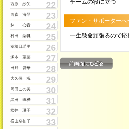
チームの役に立つ
22
西原 紗矢
23
西森 海琴
ファン・サポーターへ
24
林 心音
25
一生懸命頑張るので応
村田 梨帆
26
孝橋日瑶里
27
塚本 聖菜
28
田野 愛華
29
大久保 楓
30
岡田この美
31
黒田 珠樺
32
松井 琳子
33
横山奈柚子