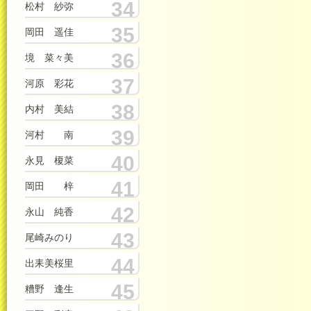
34
松村 紗弥
35
岡田 遥佳
36
境 菜々美
37
河原 彩花
38
内村 美結
39
河村 南
40
永見 榎菜
41
岡田 梓
42
永山 純香
43
尾崎みのり
44
出耒美桜里
45
糟野 逢生