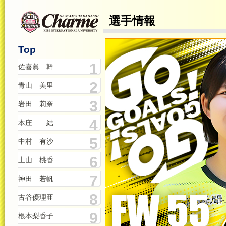
選手情報
Top
1
佐喜眞 幹
2
青山 美里
3
岩田 莉奈
4
本庄 結
5
中村 有沙
6
土山 桃香
7
神田 若帆
8
古谷優理亜
9
根本梨香子