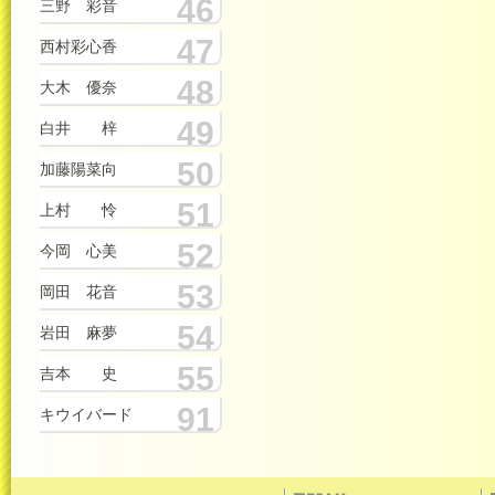
46
三野 彩音
47
西村彩心香
48
大木 優奈
49
白井 梓
50
加藤陽菜向
51
上村 怜
52
今岡 心美
53
岡田 花音
54
岩田 麻夢
55
吉本 史
91
キウイバード