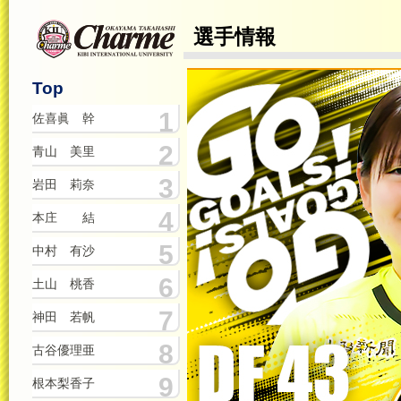
選手情報
Top
1
佐喜眞 幹
2
青山 美里
3
岩田 莉奈
4
本庄 結
5
中村 有沙
6
土山 桃香
7
神田 若帆
8
古谷優理亜
9
根本梨香子