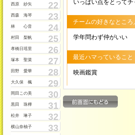
いっぱい点をとってチ
22
西原 紗矢
23
西森 海琴
チームの好きなところ
24
林 心音
25
学年問わず仲がいい
村田 梨帆
26
孝橋日瑶里
最近ハマっていること
27
塚本 聖菜
28
田野 愛華
映画鑑賞
29
大久保 楓
30
岡田この美
31
黒田 珠樺
32
松井 琳子
33
横山奈柚子