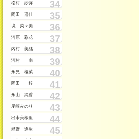
34
松村 紗弥
35
岡田 遥佳
36
境 菜々美
37
河原 彩花
38
内村 美結
39
河村 南
40
永見 榎菜
41
岡田 梓
42
永山 純香
43
尾崎みのり
44
出耒美桜里
45
糟野 逢生