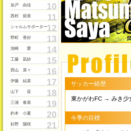
10
加戸 由佳
11
西村 留亜
12
シャルムサポーター
13
野町 香好
14
池崎 愛
15
工藤 凪紗
16
西山 菜々
17
伊藤 結菜
サッカー経歴
18
山下 栞
東かがわFC → みき
19
三浦 春菜
20
釣本 小夏
今季の目標
21
杉野 陽咲