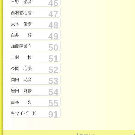
46
三野 彩音
47
西村彩心香
48
大木 優奈
49
白井 梓
50
加藤陽菜向
51
上村 怜
52
今岡 心美
53
岡田 花音
54
岩田 麻夢
55
吉本 史
91
キウイバード