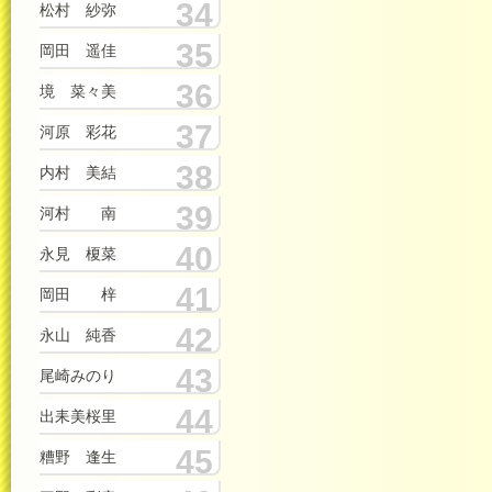
34
松村 紗弥
35
岡田 遥佳
36
境 菜々美
37
河原 彩花
38
内村 美結
39
河村 南
40
永見 榎菜
41
岡田 梓
42
永山 純香
43
尾崎みのり
44
出耒美桜里
45
糟野 逢生