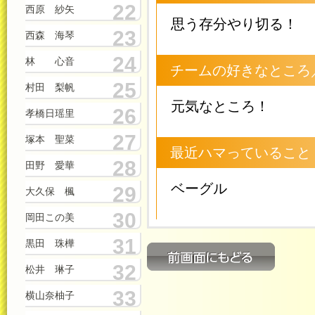
22
西原 紗矢
思う存分やり切る！
23
西森 海琴
24
林 心音
チームの好きなところ
25
村田 梨帆
元気なところ！
26
孝橋日瑶里
27
塚本 聖菜
最近ハマっていること
28
田野 愛華
ベーグル
29
大久保 楓
30
岡田この美
31
黒田 珠樺
32
松井 琳子
33
横山奈柚子