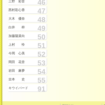
46
三野 彩音
47
西村彩心香
48
大木 優奈
49
白井 梓
50
加藤陽菜向
51
上村 怜
52
今岡 心美
53
岡田 花音
54
岩田 麻夢
55
吉本 史
91
キウイバード