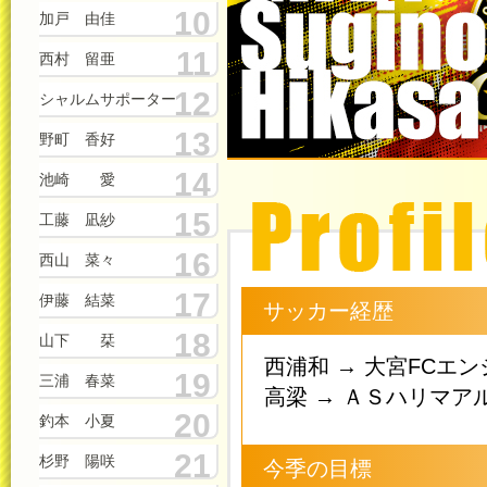
10
加戸 由佳
11
西村 留亜
12
シャルムサポーター
13
野町 香好
14
池崎 愛
15
工藤 凪紗
16
西山 菜々
17
伊藤 結菜
サッカー経歴
18
山下 栞
西浦和 → 大宮FCエ
19
三浦 春菜
高梁 → ＡＳハリマア
20
釣本 小夏
21
杉野 陽咲
今季の目標