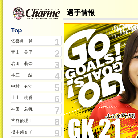
選手情報
Top
1
佐喜眞 幹
2
青山 美里
3
岩田 莉奈
4
本庄 結
5
中村 有沙
6
土山 桃香
7
神田 若帆
8
古谷優理亜
9
根本梨香子