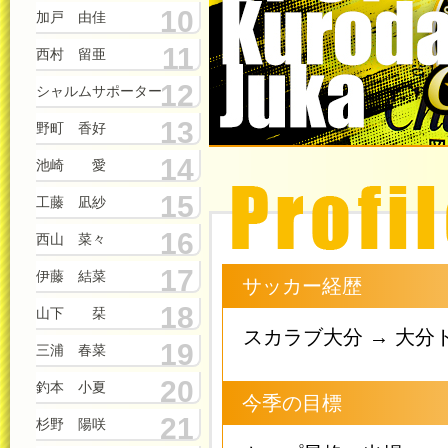
10
加戸 由佳
11
西村 留亜
12
シャルムサポーター
13
野町 香好
14
池崎 愛
15
工藤 凪紗
16
西山 菜々
17
伊藤 結菜
サッカー経歴
18
山下 栞
スカラブ大分 → 大分
19
三浦 春菜
20
釣本 小夏
今季の目標
21
杉野 陽咲