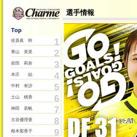
選手情報
Top
1
佐喜眞 幹
2
青山 美里
3
岩田 莉奈
4
本庄 結
5
中村 有沙
6
土山 桃香
7
神田 若帆
8
古谷優理亜
9
根本梨香子