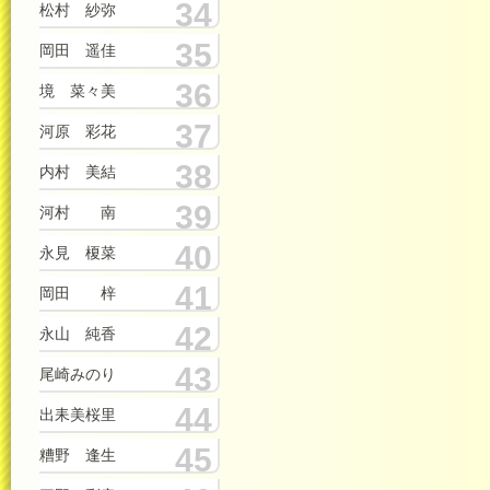
34
松村 紗弥
35
岡田 遥佳
36
境 菜々美
37
河原 彩花
38
内村 美結
39
河村 南
40
永見 榎菜
41
岡田 梓
42
永山 純香
43
尾崎みのり
44
出耒美桜里
45
糟野 逢生