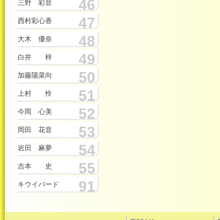
46
三野 彩音
47
西村彩心香
48
大木 優奈
49
白井 梓
50
加藤陽菜向
51
上村 怜
52
今岡 心美
53
岡田 花音
54
岩田 麻夢
55
吉本 史
91
キウイバード