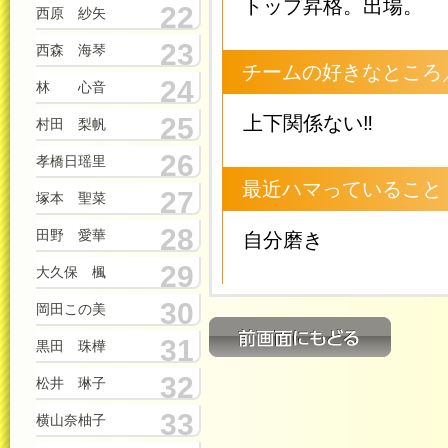
トップ昇格。出場。
22
西原 紗矢
23
西森 海琴
チームの好きなところ
24
林 心音
25
上下関係ない‼︎
村田 梨帆
26
孝橋日瑶里
最近ハマっていること
27
塚本 聖菜
28
田野 愛華
自分磨き
29
大久保 楓
30
岡田この美
31
黒田 珠樺
32
松井 琳子
33
横山奈柚子